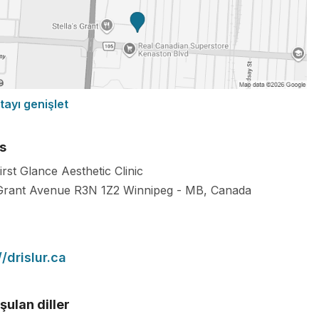
tayı genişlet
s
rst Glance Aesthetic Clinic
Grant Avenue
R3N 1Z2
Winnipeg
-
MB
,
Canada
//drislur.ca
ulan diller