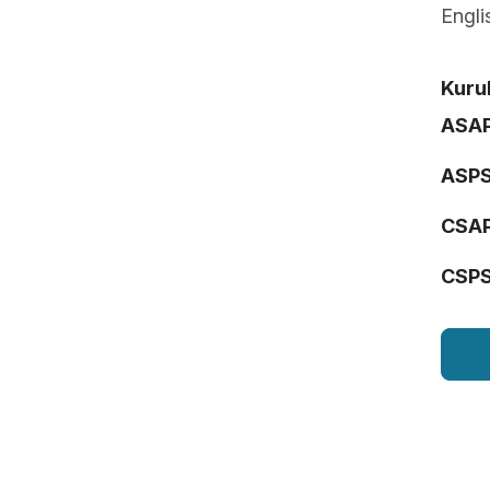
Engli
Kurul
ASA
ASP
CSA
CSP