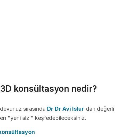
r 3D konsültasyon nedir?
andevunuz sırasında
Dr Dr Avi Islur
'dan değerli
ken "yeni sizi" keşfedebileceksiniz.
onsültasyon