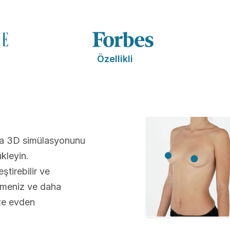
Özellikli
nda 3D simülasyonunu
kleyin.
tirebilir ve
lmeniz ve daha
üze evden