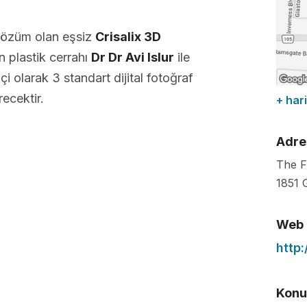
çözüm olan eşsiz
Crisalix 3D
 plastik cerrahı
Dr Dr Avi Islur
ile
i olarak 3 standart dijital fotoğraf
ecektir.
+ hari
Adre
The Fi
1851 
Web
http:
Konuş