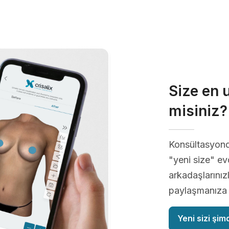
Size en 
misiniz?
Konsültasyon
"yeni size" evd
arkadaşlarınızl
paylaşmanıza o
Yeni sizi şim