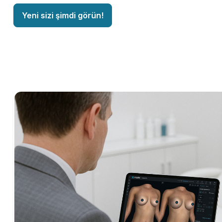
Yeni sizi şimdi görün!