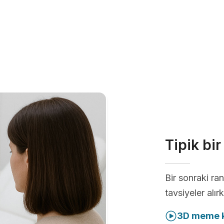
Tipik bi
Bir sonraki r
tavsiyeler alır
3D meme k