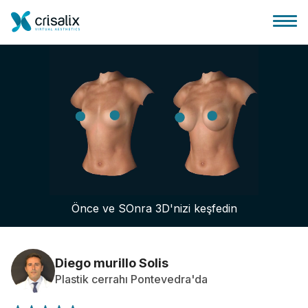
Cerrah ana sayfası
3D İş Platformu
Önce ve SOnra 3D'nizi keşfedin
Planlar
Hasta incelemeleri
Diego murillo Solis
Plastik cerrahı Pontevedra'da