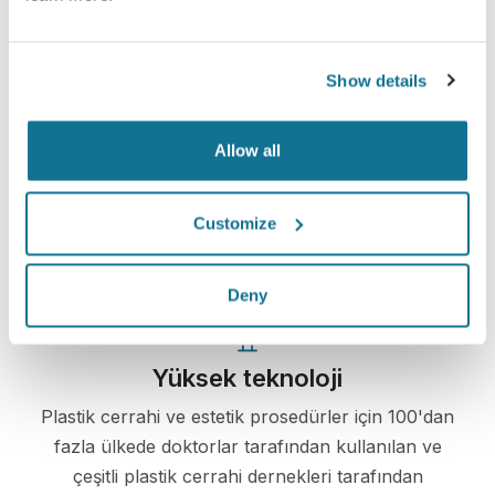
Show details
Kolay ve güvenli
Allow all
Crisalix, gizliliğinizi her zaman korumaya
kararlıdır. Sunucularımız tamamen şifrelenmiştir:
Customize
bilgileriniz güvenli ve gizli kalır.
Deny
Yüksek teknoloji
Plastik cerrahi ve estetik prosedürler için 100'dan
fazla ülkede doktorlar tarafından kullanılan ve
çeşitli plastik cerrahi dernekleri tarafından