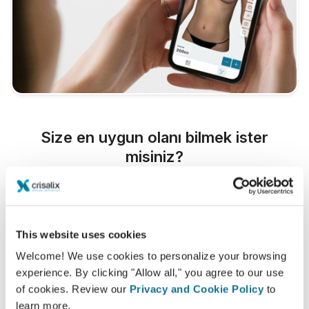
Size en uygun olanı bilmek ister
misiniz?
Konsültasyondan sonra,
Diego murillo Solis
kendi
Crisalix hesabınızla "yeni size" evden erişmenize izin
verebilir. Bu, aileniz ve arkadaşlarınızla veya fikir
This website uses cookies
almak istediğiniz herhangi biriyle paylaşmanıza olanak
Welcome! We use cookies to personalize your browsing
tanır.
experience. By clicking "Allow all," you agree to our use
of cookies. Review our
Privacy and Cookie Policy
to
Yeni sizi şimdi görün!
learn more.