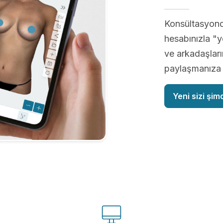
Konsültasyon
hesabınızla "ye
ve arkadaşların
paylaşmanıza o
Yeni sizi şim