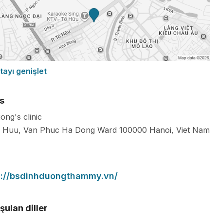
tayı genişlet
s
ong's clinic
 Huu, Van Phuc Ha Dong Ward
100000
Hanoi
,
Viet Nam
s://bsdinhduongthammy.vn/
ulan diller