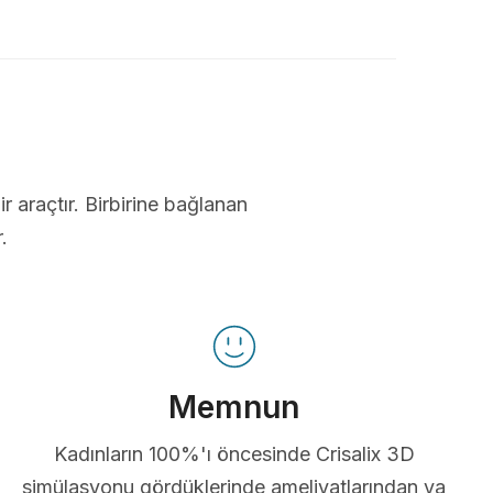
ir araçtır. Birbirine bağlanan
.
Memnun
Kadınların 100%'ı öncesinde Crisalix 3D
simülasyonu gördüklerinde ameliyatlarından ya