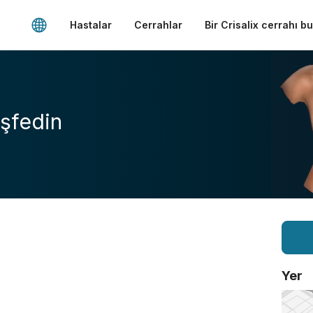
Hastalar
Cerrahlar
Bir Crisalix cerrahı b
şfedin
Yer