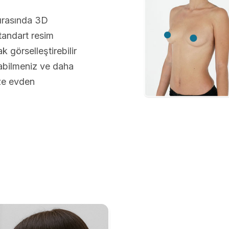
sırasında 3D
andart resim
 görselleştirebilir
abilmeniz ve daha
üze evden