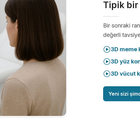
Tipik bi
Bir sonraki r
değerli tavsiye
3D meme k
3D yüz ko
3D vücut 
Yeni sizi şim