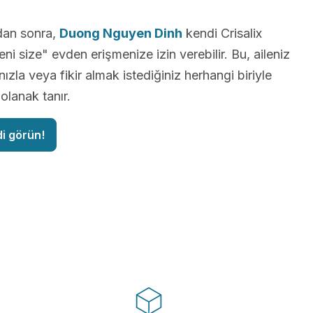
dan sonra,
Duong Nguyen Dinh
kendi Crisalix
ni size" evden erişmenize izin verebilir. Bu, aileniz
ızla veya fikir almak istediğiniz herhangi biriyle
lanak tanır.
di görün!