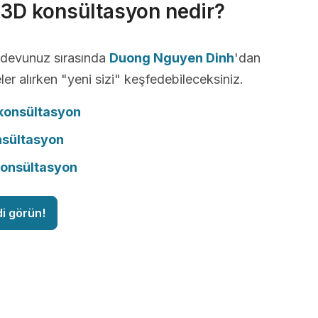
r 3D konsültasyon nedir?
andevunuz sırasında
Duong Nguyen Dinh
'dan
ler alırken "yeni sizi" keşfedebileceksiniz.
onsültasyon
nsültasyon
konsültasyon
di görün!