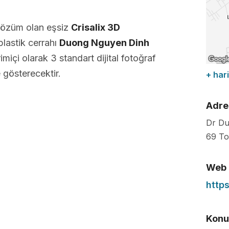
çözüm olan eşsiz
Crisalix 3D
lastik cerrahı
Duong Nguyen Dinh
miçi olarak 3 standart dijital fotoğraf
 gösterecektir.
+ hari
Adre
Dr Du
69 To
Web
http
Konuş