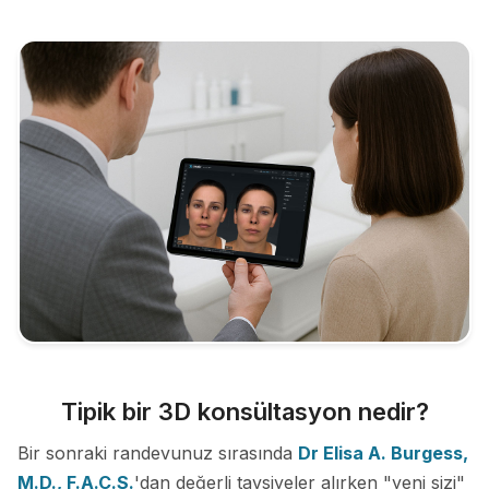
Tipik bir 3D konsültasyon nedir?
Bir sonraki randevunuz sırasında
Dr Elisa A. Burgess,
M.D., F.A.C.S.
'dan değerli tavsiyeler alırken "yeni sizi"