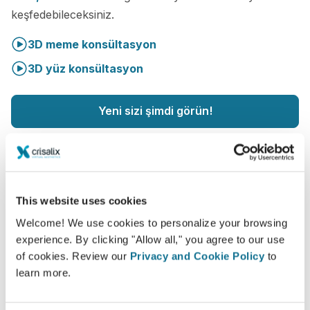
keşfedebileceksiniz.
3D meme konsültasyon
3D yüz konsültasyon
Yeni sizi şimdi görün!
This website uses cookies
Welcome! We use cookies to personalize your browsing
Hasta bakımı seviyesini artırın
experience. By clicking "Allow all," you agree to our use
Crisalix, doktorlar ve hastalar arasındaki iletişimi
of cookies. Review our
Privacy and Cookie Policy
to
geliştirmeyi amaçlayan yenilikçi bir araçtır. Birbirine
learn more.
bağlanan platform hastalar ve doktorlar arasındaki
ilişkiyi geliştirir.