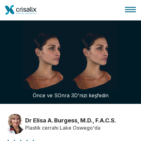
Cerrah ana sayfası
3D İş Platformu
Önce ve SOnra 3D'nizi keşfedin
Planlar
Hasta incelemeleri
Dr Elisa A. Burgess, M.D., F.A.C.S.
Plastik cerrahı Lake Oswego'da