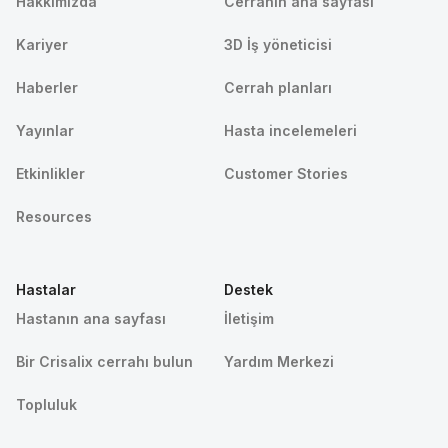
Hakkımızda
Cerrahın ana sayfası
Kariyer
3D İş yöneticisi
Haberler
Cerrah planları
Yayınlar
Hasta incelemeleri
Etkinlikler
Customer Stories
Resources
Hastalar
Destek
Hastanın ana sayfası
İletişim
Bir Crisalix cerrahı bulun
Yardım Merkezi
Topluluk