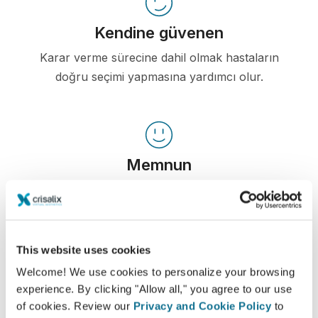
Kendine güvenen
Karar verme sürecine dahil olmak hastaların
doğru seçimi yapmasına yardımcı olur.
Memnun
Kadınların 100%'ı öncesinde Crisalix 3D
simülasyonu gördüklerinde ameliyatlarından ya
memnun kaldıklarını ya da çok memnun
kaldıklarını söylediler.*
This website uses cookies
Welcome! We use cookies to personalize your browsing
experience. By clicking "Allow all," you agree to our use
*Mayıs 2010 ile Eylül 2011 arasında İsviçre'de ameliyat olan
of cookies. Review our
Privacy and Cookie Policy
to
meme büyütme hastaları arasında çevrimiçi anket yapılmıştır.