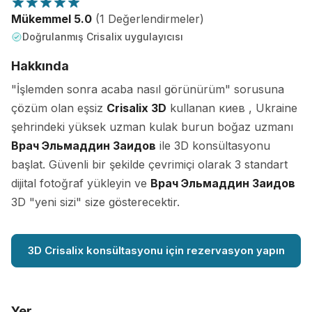
Mükemmel 5.0
(1 Değerlendirmeler)
Doğrulanmış Crisalix uygulayıcısı
Hakkında
"İşlemden sonra acaba nasıl görünürüm" sorusuna
çözüm olan eşsiz
Crisalix 3D
kullanan киев , Ukraine
şehrindeki yüksek uzman kulak burun boğaz uzmanı
Врач Эльмаддин Заидов
ile 3D konsültasyonu
başlat. Güvenli bir şekilde çevrimiçi olarak 3 standart
dijital fotoğraf yükleyin ve
Врач Эльмаддин Заидов
3D "yeni sizi" size gösterecektir.
3D Crisalix konsültasyonu için rezervasyon yapın
Yer