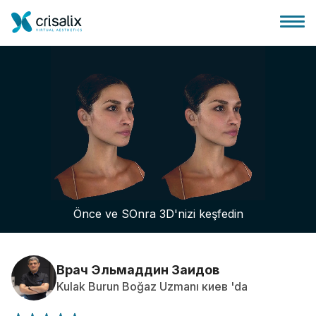
Cerrah ana sayfası
3D İş Platformu
Önce ve SOnra 3D'nizi keşfedin
Planlar
Hasta incelemeleri
Врач Эльмаддин Заидов
Kulak Burun Boğaz Uzmanı киев 'da