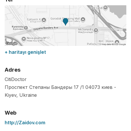
+ haritayı genişlet
Adres
CitiDoctor
Проспект Степаны Бандеры 17 /1
04073
киев
-
Kiyev
,
Ukraine
Web
http://Zaidov.com