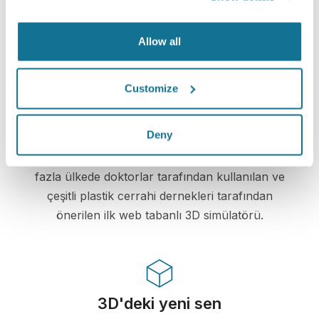
Crisalix, gizliliğinizi her zaman korumaya
kararlıdır. Sunucularımız tamamen şifrelenmiştir:
Allow all
bilgileriniz güvenli ve gizli kalır.
Customize
Yüksek teknoloji
Deny
Plastik cerrahi ve estetik prosedürler için 100'dan
fazla ülkede doktorlar tarafından kullanılan ve
çeşitli plastik cerrahi dernekleri tarafından
önerilen ilk web tabanlı 3D simülatörü.
3D'deki yeni sen