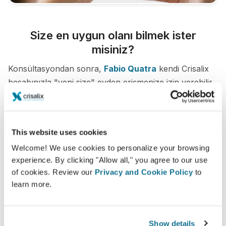
Size en uygun olanı bilmek ister
misiniz?
Konsültasyondan sonra,
Fabio Quatra
kendi Crisalix
hesabınızla "yeni size" evden erişmenize izin verebilir.
Bu, aileniz ve arkadaşlarınızla veya fikir almak
istediğiniz herhangi biriyle paylaşmanıza olanak tanır.
This website uses cookies
Yeni sizi şimdi görün!
Welcome! We use cookies to personalize your browsing
experience. By clicking "Allow all," you agree to our use
of cookies. Review our
Privacy and Cookie Policy
to
learn more.
Kolay ve güvenli
Show details