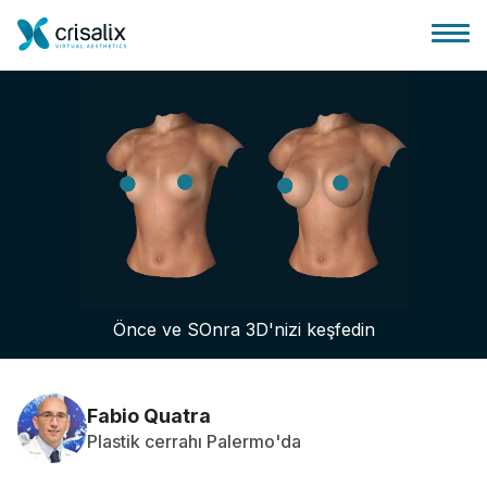
Cerrah ana sayfası
3D İş Platformu
Önce ve SOnra 3D'nizi keşfedin
Planlar
Hasta incelemeleri
Fabio Quatra
Plastik cerrahı Palermo'da