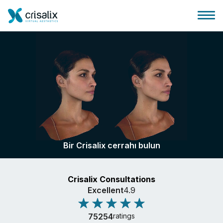
Cerrah ana sayfası
3D İş Platformu
Bir Crisalix cerrahı bulun
Planlar
Crisalix Consultations
Hasta incelemeleri
Excellent
4.9
75254
ratings