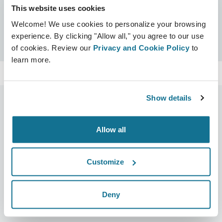
This website uses cookies
Sertifikalar
Welcome! We use cookies to personalize your browsing
Crisalix garantili
Ara
experience. By clicking "Allow all," you agree to our use
of cookies. Review our
Privacy and Cookie Policy
to
learn more.
Show details
Allow all
Şirket
Cerrahlar
Hakkımızda
Cerrahın ana sayfası
Customize
Kariyer
3D İş yöneticisi
Haberler
Cerrah planları
Deny
Yayınlar
Hasta incelemeleri