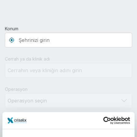
Konum
Type 3 or more characters for results.
Cerrah ya da klinik adı
Operasyon
Mesafe
10km
100km
500km