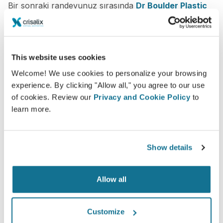
Bir sonraki randevunuz sırasında
Dr Boulder Plastic
Surgery
'dan değerli tavsiyeler alırken "yeni sizi"
keşfedebileceksiniz.
3D meme konsültasyon
This website uses cookies
Welcome! We use cookies to personalize your browsing
Yeni sizi şimdi görün!
experience. By clicking "Allow all," you agree to our use
of cookies. Review our
Privacy and Cookie Policy
to
learn more.
Show details
Hasta bakımı seviyesini artırın
Allow all
Crisalix, doktorlar ve hastalar arasındaki iletişimi
geliştirmeyi amaçlayan yenilikçi bir araçtır. Birbirine
Customize
bağlanan platform hastalar ve doktorlar arasındaki