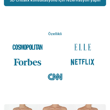
3D Crisalix konsültasyonu için rezervasyon yapın
Özellikli