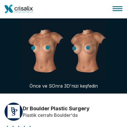
Cerrah ana sayfası
3D İş Platformu
Önce ve SOnra 3D'nizi keşfedin
Planlar
Hasta incelemeleri
Dr Boulder Plastic Surgery
Plastik cerrahı Boulder'da