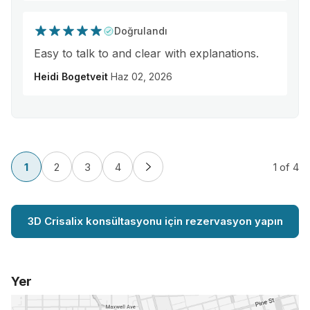
Doğrulandı
Easy to talk to and clear with explanations.
Heidi Bogetveit
Haz 02, 2026
1
2
3
4
1
of 4
3D Crisalix konsültasyonu için rezervasyon yapın
Yer