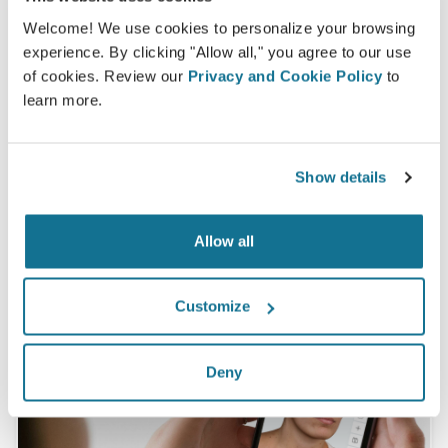
Kadınların 100%'ı öncesinde Crisalix 3D
Welcome! We use cookies to personalize your browsing
simülasyonu gördüklerinde ameliyatlarından ya
experience. By clicking "Allow all," you agree to our use
memnun kaldıklarını ya da çok memnun
of cookies. Review our
Privacy and Cookie Policy
to
kaldıklarını söylediler.*
learn more.
*Mayıs 2010 ile Eylül 2011 arasında İsviçre'de ameliyat olan
Show details
meme büyütme hastaları arasında çevrimiçi anket yapılmıştır.
Allow all
Customize
Deny