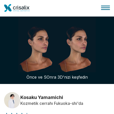
Cerrah ana sayfası
3D İş Platformu
Önce ve SOnra 3D'nizi keşfedin
Planlar
Hasta incelemeleri
Kosaku Yamamichi
Kozmetik cerrahı Fukuoka-shi'da