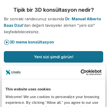
Tipik bir 3D konsültasyon nedir?
Bir sonraki randevunuz sırasında
Dr. Manuel Alberto
Baas Dzul
'dan değerli tavsiyeler alırken "yeni sizi"
keşfedebileceksiniz.
3D meme konsültasyon
Yeni sizi şimdi görün!
This website uses cookies
Hasta bakımı seviyesini artırın
Welcome! We use cookies to personalize your browsing
experience. By clicking "Allow all," you agree to our use
Crisalix, doktorlar ve hastalar arasındaki iletişimi