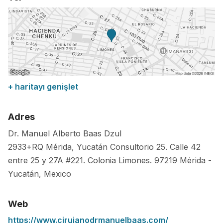
+ haritayı genişlet
Adres
Dr. Manuel Alberto Baas Dzul
2933+RQ Mérida, Yucatán Consultorio 25. Calle 42
entre 25 y 27A #221. Colonia Limones.
97219
Mérida
-
Yucatán
,
Mexico
Web
https://www.cirujanodrmanuelbaas.com/