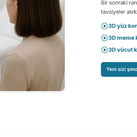
Bir sonraki r
tavsiyeler alır
3D yüz ko
3D meme k
3D vücut 
Yeni sizi şim