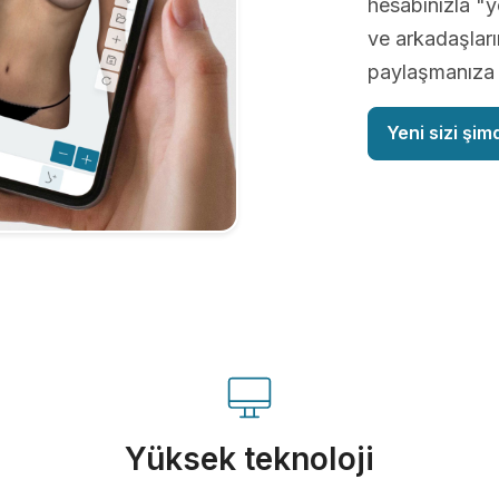
hesabınızla "ye
ve arkadaşların
paylaşmanıza o
Yeni sizi şim
Yüksek teknoloji