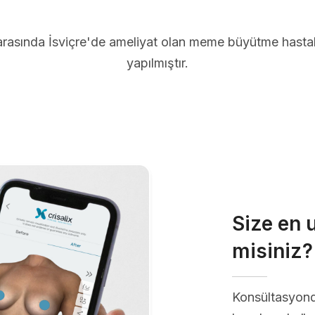
arasında İsviçre'de ameliyat olan meme büyütme hastal
yapılmıştır.
Size en 
misiniz?
Konsültasyon