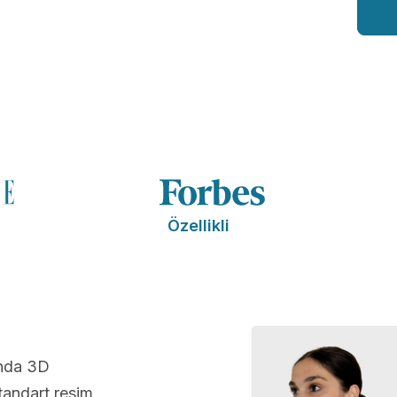
Özellikli
ında 3D
andart resim