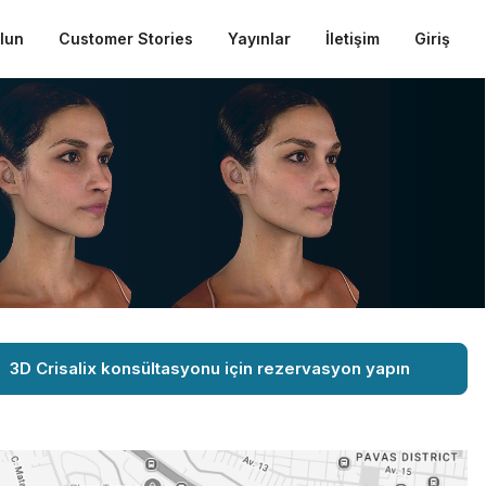
ulun
Customer Stories
Yayınlar
İletişim
Giriş
3D Crisalix konsültasyonu için rezervasyon yapın