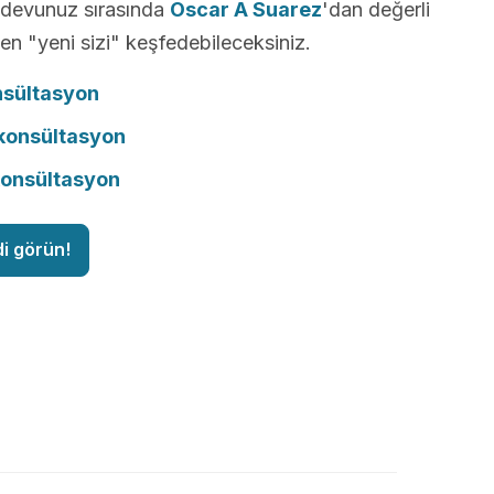
andevunuz sırasında
Oscar A Suarez
'dan değerli
ken "yeni sizi" keşfedebileceksiniz.
nsültasyon
onsültasyon
konsültasyon
di görün!