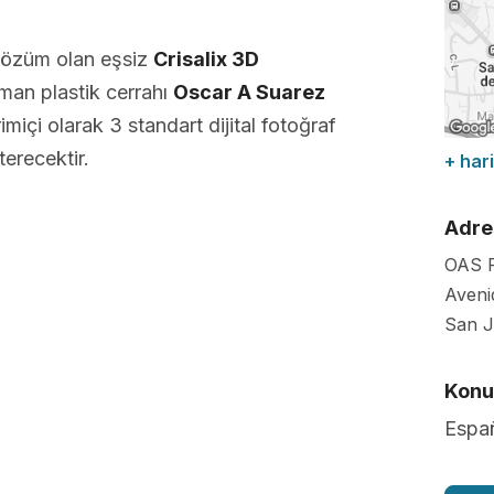
çözüm olan eşsiz
Crisalix 3D
man plastik cerrahı
Oscar A Suarez
miçi olarak 3 standart dijital fotoğraf
erecektir.
+ hari
Adre
OAS P
Avenid
San J
Konuş
Españ