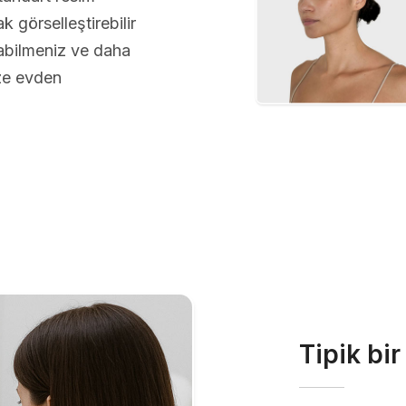
 görselleştirebilir
abilmeniz ve daha
üze evden
Tipik bi