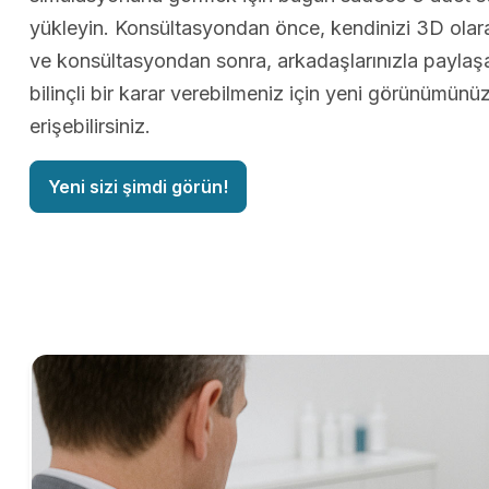
yükleyin. Konsültasyondan önce, kendinizi 3D olarak
ve konsültasyondan sonra, arkadaşlarınızla paylaş
bilinçli bir karar verebilmeniz için yeni görünümün
erişebilirsiniz.
Yeni sizi şimdi görün!