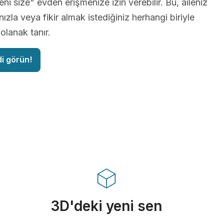
ni size" evden erişmenize izin verebilir. Bu, aileniz
ızla veya fikir almak istediğiniz herhangi biriyle
lanak tanır.
di görün!
3D'deki yeni sen