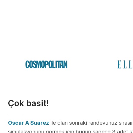
Çok basit!
Oscar A Suarez
ile olan sonraki randevunuz sıras
simülasyonunu görmek için bugün sadece 3 adet st