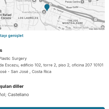
tayı genişlet
s
lastic Surgery
a Escazu, edificio 102, torre 2, piso 2, oficina 207
10101
osé
-
San José
,
Costa Rica
ulan diller
ol; Castellano