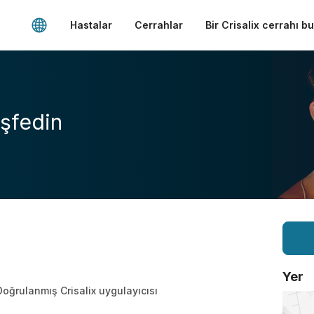
Hastalar
Cerrahlar
Bir Crisalix cerrahı b
şfedin
Yer
Doğrulanmış Crisalix uygulayıcısı