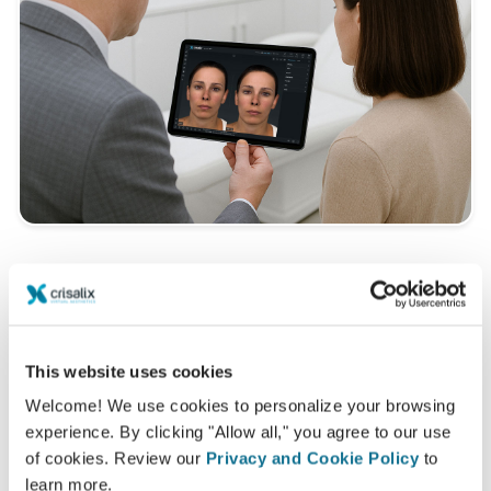
Tipik bir 3D konsültasyon nedir?
Bir sonraki randevunuz sırasında
Dr Peter
Capizzi
'dan değerli tavsiyeler alırken "yeni sizi"
This website uses cookies
keşfedebileceksiniz.
Welcome! We use cookies to personalize your browsing
experience. By clicking "Allow all," you agree to our use
3D yüz konsültasyon
of cookies. Review our
Privacy and Cookie Policy
to
3D meme konsültasyon
learn more.