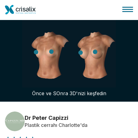
Cerrah ana sayfası
3D İş Platformu
Önce ve SOnra 3D'nizi keşfedin
Planlar
Hasta incelemeleri
Dr Peter Capizzi
Plastik cerrahı Charlotte'da