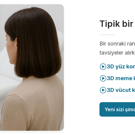
Tipik bi
Bir sonraki r
tavsiyeler alır
3D yüz ko
3D meme k
3D vücut 
Yeni sizi şim