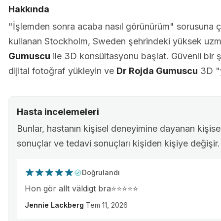
Hakkında
"İşlemden sonra acaba nasıl görünürüm" sorusuna 
kullanan Stockholm, Sweden şehrindeki yüksek uzma
Gumuscu
ile 3D konsültasyonu başlat. Güvenli bir ş
dijital fotoğraf yükleyin ve
Dr Rojda Gumuscu
3D "y
Hasta incelemeleri
Bunlar, hastanın kişisel deneyimine dayanan kişisel 
sonuçlar ve tedavi sonuçları kişiden kişiye değişir.
Doğrulandı
Hon gör allt väldigt bra⭐️⭐️⭐️⭐️⭐️
Jennie Lackberg
Tem 11, 2026