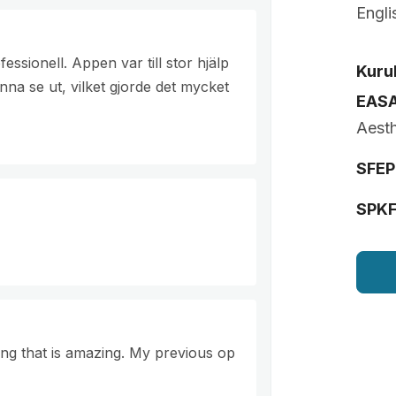
Engli
ssionell. Appen var till stor hjälp
Kurul
na se ut, vilket gjorde det mycket
EAS
Aesth
SFEP
SPK
ing that is amazing. My previous op