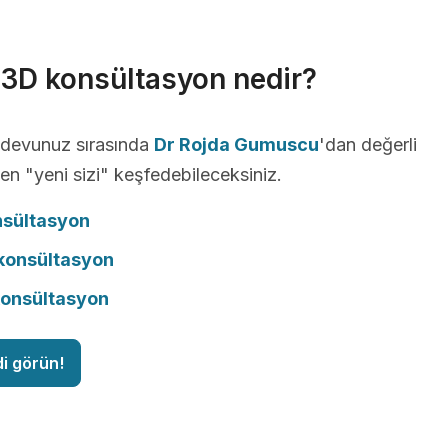
r 3D konsültasyon nedir?
andevunuz sırasında
Dr Rojda Gumuscu
'dan değerli
ken "yeni sizi" keşfedebileceksiniz.
nsültasyon
onsültasyon
konsültasyon
di görün!