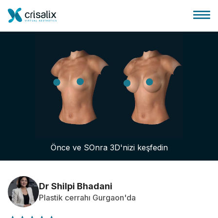
Cerrah ana sayfası
3D İş Platformu
Önce ve SOnra 3D'nizi keşfedin
Planlar
Hasta incelemeleri
Dr Shilpi Bhadani
Plastik cerrahı Gurgaon'da