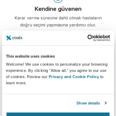
Kendine güvenen
Karar verme sürecine dahil olmak hastaların
doğru seçimi yapmasına yardımcı olur.
Memnun
This website uses cookies
Welcome! We use cookies to personalize your browsing
Kadınların 100%'ı öncesinde Crisalix 3D
experience. By clicking "Allow all," you agree to our use
simülasyonu gördüklerinde ameliyatlarından ya
of cookies. Review our
Privacy and Cookie Policy
to
memnun kaldıklarını ya da çok memnun
learn more.
kaldıklarını söylediler.*
Show details
*Mayıs 2010 ile Eylül 2011 arasında İsviçre'de ameliyat olan
meme büyütme hastaları arasında çevrimiçi anket yapılmıştır.