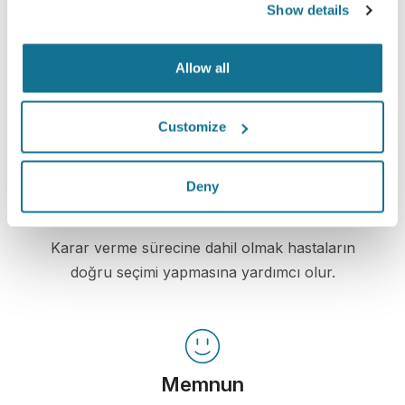
Show details
Bilgili
Crisalix, kendi vücutlarının 3D simülasyonuna
Allow all
dayalı olarak seçilen işlemlerin olası sonuçları
hakkında hastaların eğitimini kolaylaştırır.
Customize
Deny
Kendine güvenen
Karar verme sürecine dahil olmak hastaların
doğru seçimi yapmasına yardımcı olur.
Memnun