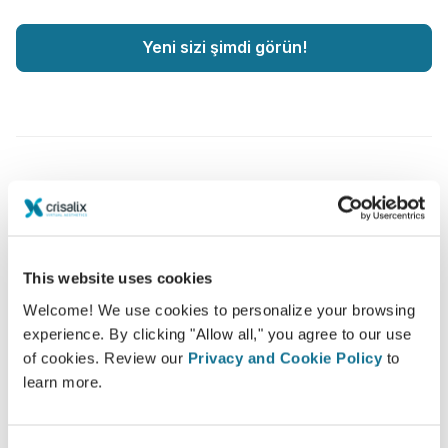
Yeni sizi şimdi görün!
Hasta bakımı seviyesini artırın
Crisalix, doktorlar ve hastalar arasındaki iletişimi
This website uses cookies
geliştirmeyi amaçlayan yenilikçi bir araçtır. Birbirine
bağlanan platform hastalar ve doktorlar arasındaki
Welcome! We use cookies to personalize your browsing
ilişkiyi geliştirir.
experience. By clicking "Allow all," you agree to our use
of cookies. Review our
Privacy and Cookie Policy
to
learn more.