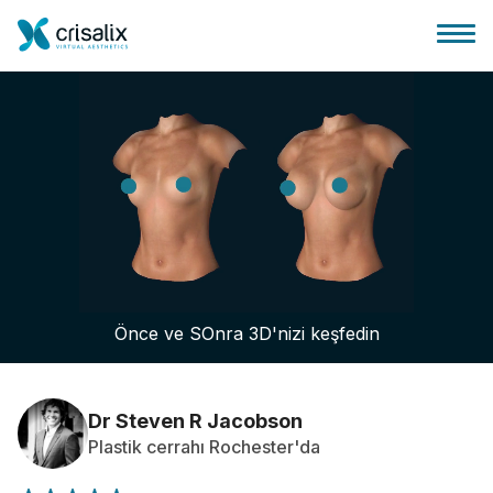
Cerrah ana sayfası
3D İş Platformu
Önce ve SOnra 3D'nizi keşfedin
Planlar
Hasta incelemeleri
Dr Steven R Jacobson
Plastik cerrahı Rochester'da