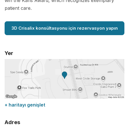
win the Karis Award, which recognizes exemplary
patient care.
3D Crisalix konsültasyonu için rezervasyon yapın
Yer
+ haritayı genişlet
Adres