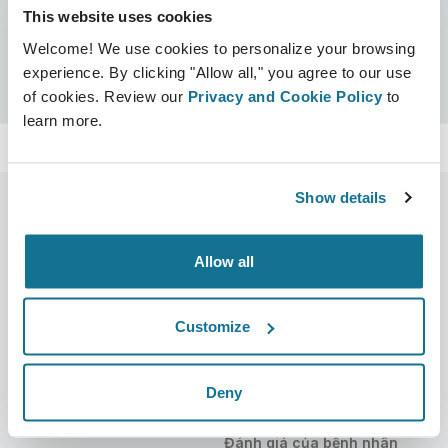
This website uses cookies
Chứng nhận
Welcome! We use cookies to personalize your browsing
Được chứng nhận Crisalix
Tìm kiếm
experience. By clicking "Allow all," you agree to our use
of cookies. Review our
Privacy and Cookie Policy
to
learn more.
Show details
Allow all
Công ty
Bác sĩ phẫu thuật thẩm mỹ
Về chúng tôi
Bác sĩ phẫu thuật
Customize
Tuyển dụng
Quản lý 3D
Tin mới
Kế hoạch của bác sĩ phẫu
Deny
thuật
Ấn phẩm
Đánh giá của bệnh nhân