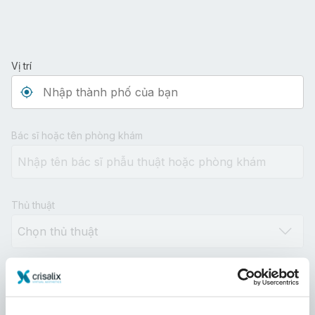
Vị trí
Type 3 or more characters for results.
Bác sĩ hoặc tên phòng khám
Thủ thuật
Khoảng cách
10km
100km
500km