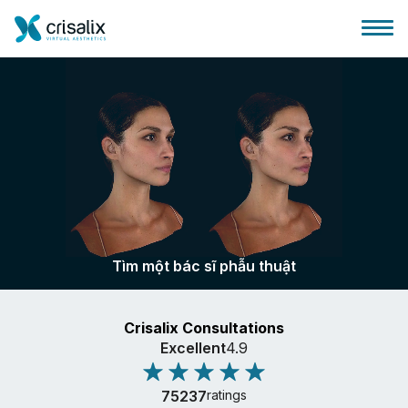
Bác sĩ phẫu thuật
Nền tảng kinh doanh 3D
Tìm một bác sĩ phẫu thuật
Gói
Crisalix Consultations
Đánh giá của bệnh nhân
Excellent
4.9
75237
ratings