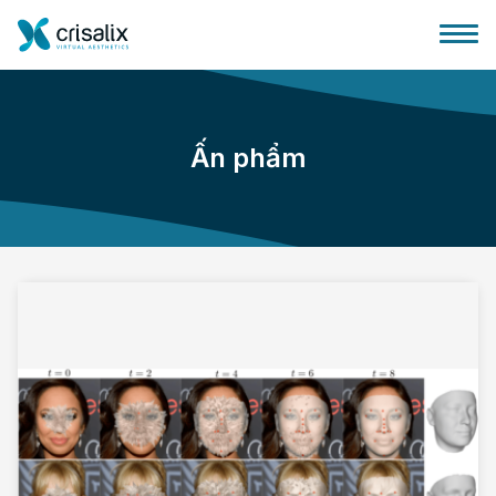
Ấn phẩm
Bác sĩ phẫu thuật
Nền tảng kinh doanh 3D
Gói
Đánh giá của bệnh nhân