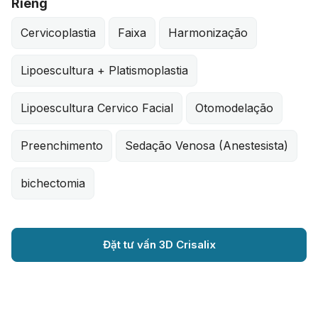
Riêng
Cervicoplastia
Faixa
Harmonização
Lipoescultura + Platismoplastia
Lipoescultura Cervico Facial
Otomodelação
Preenchimento
Sedação Venosa (Anestesista)
bichectomia
Đặt tư vấn 3D Crisalix