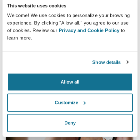
100% phụ nữ nói rằng họ đã hài hòng hoặc rất
This website uses cookies
hài lòng với phẫu thuật của mình sau khi nhìn
Welcome! We use cookies to personalize your browsing
ảnh mô phỏng 3D Crisalix trước phẫu thuật.*
experience. By clicking "Allow all," you agree to our use
of cookies. Review our
Privacy and Cookie Policy
to
learn more.
*Khảo sát trực tuyến được tiến hành giữa các bệnh nhân nâng
ngực đã trải qua phẫu thuật từ tháng 5 năm 2010 đến tháng 9
năm 2011 tại Thụy Sĩ.
Show details
Allow all
Customize
Deny