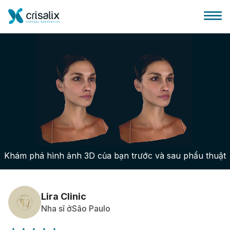
Bác sĩ phẫu thuật
Nền tảng kinh doanh 3D
Khám phá hình ảnh 3D của bạn trước và sau phẩu thuật
Gói
Đánh giá của bệnh nhân
Lira Clinic
Nha sĩ ởSão Paulo