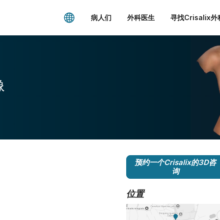
病人们
外科医生
寻找Crisalix
像
预约一个Crisalix的3D咨
询
位置