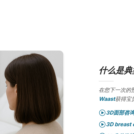
什么是典
在您下一次的
Waast
获得宝
3D面部咨
3D breast 