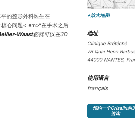
+放大地图
水平的整形外科医生在
核心问题< em>“在手术之后
地址
Bellier-Waast
您就可以在3D
Clinique Brétéché
7B Quai Henri Barbu
44000
NANTES
,
Fra
使用语言
français
预约一个Crisalix的
咨询