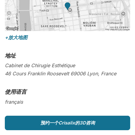
+放大地图
地址
Cabinet de Chirugie Esthétique
46 Cours Franklin Roosevelt
69006
Lyon
,
France
使用语言
français
预约一个Crisalix的3D咨询