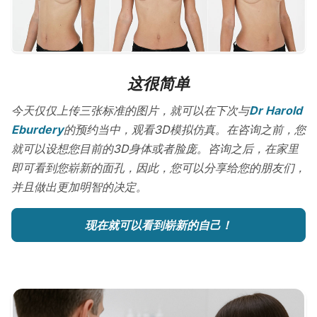
这很简单
今天仅仅上传三张标准的图片，就可以在下次与
Dr Harold
Eburdery
的预约当中，观看3D模拟仿真。在咨询之前，您
就可以设想您目前的3D身体或者脸庞。咨询之后，在家里
即可看到您崭新的面孔，因此，您可以分享给您的朋友们，
并且做出更加明智的决定。
现在就可以看到崭新的自己！