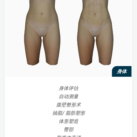
身体
身体评估
自动测量
腹壁整形术
抽脂/ 脂肪塑形
体形塑造
臀部