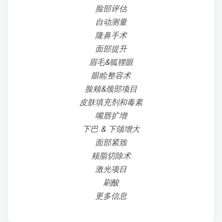
脸部评估
自动测量
隆鼻手术
面部提升
眉毛&狐狸眼
眼睑整容术
脸颊&颈部项目
皮肤填充剂和毒素
嘴唇扩增
下巴 & 下颌增大
面部紧致
颊脂切除术
激光项目
刷酸
更多信息