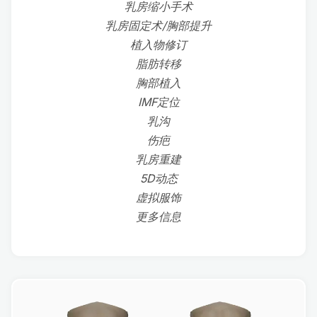
乳房缩小手术
乳房固定术/胸部提升
植入物修订
脂肪转移
胸部植入
IMF定位
乳沟
伤疤
乳房重建
5D动态
虚拟服饰
更多信息