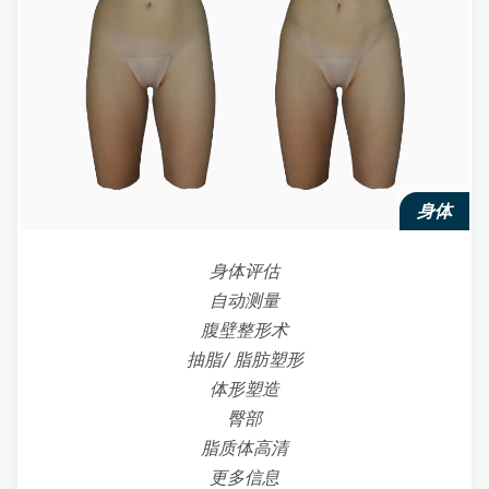
身体
身体评估
自动测量
腹壁整形术
抽脂/ 脂肪塑形
体形塑造
臀部
脂质体高清
更多信息