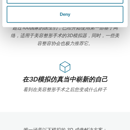
Deny
高新技术
超过100国家的医生们，已经开始使用第一部基于网
络，适用于美容整形手术的3D模拟器，同时，一些美
容整容协会也极力推荐它。
在3D模拟仿真当中崭新的自己
看到在美容整形手术之后您变成什么样子
唯一涵盖以下模拟的 3D 成像解决方案：