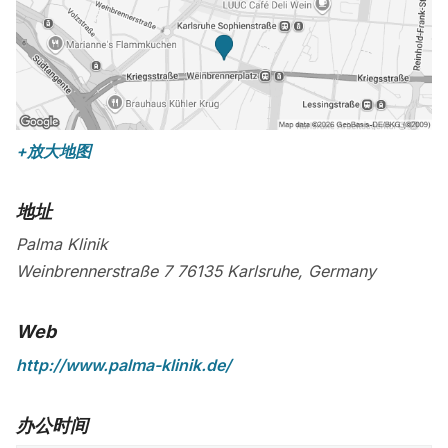
+放大地图
地址
Palma Klinik
Weinbrennerstraße 7
76135
Karlsruhe
,
Germany
Web
http://www.palma-klinik.de/
办公时间