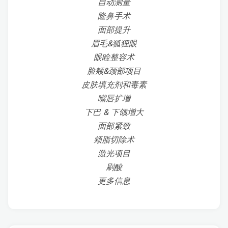
自动测量
隆鼻手术
面部提升
眉毛&狐狸眼
眼睑整容术
脸颊&颈部项目
皮肤填充剂和毒素
嘴唇扩增
下巴 & 下颌增大
面部紧致
颊脂切除术
激光项目
刷酸
更多信息