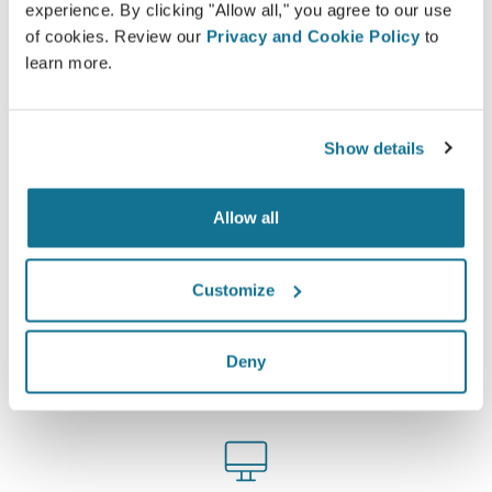
experience. By clicking "Allow all," you agree to our use
tue simulazioni con la tua famiglia, amici o con
of cookies. Review our
Privacy and Cookie Policy
to
chiunque tu desideri.
learn more.
Vedi il tuo nuovo tu ORA!
Show details
Allow all
Facile e sicuro
Customize
Crisalix si impegna a proteggere sempre la tua
privacy. I nostri server sono totalmente criptati e
Deny
le tue informazioni rese sicure e protette.