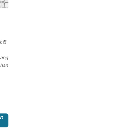
北首
iang
shan
3D