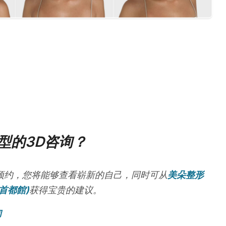
型的3D咨询？
预约，您将能够查看崭新的自己，同时可从
美朵整形
首都館)
获得宝贵的建议。
询