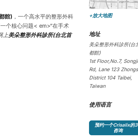
+放大地图
都館)
，一个高水平的整形外科
一个核心问题< em>“在手术
地址
网上
美朵整形外科診所(台北首
美朵整形外科診所(台
都館)
1st Floor,No.7, Songj
Rd, Lane 123 Zhong
District
104
Taibei
,
Taiwan
使用语言
预约一个Crisalix的
咨询