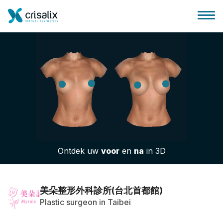
Huis chirurg
3D business platform
Ontdek uw
voor
en
na
in 3D
Pakketten
Patiëntrecensies
美朵整形外科診所(台北首都館)
Plastic surgeon in Taibei