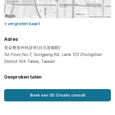
+ vergroten kaart
Adres
美朵整形外科診所(台北首都館)
1st Floor,No.7, Songjiang Rd, Lane 123 Zhongshan
District
104
Taibei
,
Taiwan
Gesproken talen
Boek een 3D Crisalix consult