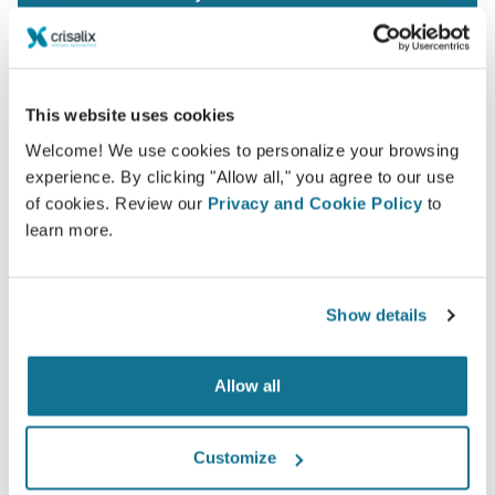
This website uses cookies
Welcome! We use cookies to personalize your browsing
Veilig en zeker
experience. By clicking "Allow all," you agree to our use
Crisalix beschermt uw privacy ten alle tijden.
of cookies. Review our
Privacy and Cookie Policy
to
Onze servers zijn volledig versleuteld, uw
learn more.
informatie is beveiligd en prive.
Show details
Allow all
High-Tech
De eerste online 3D simulatie voor plastische
Customize
chirurgie en esthetische procedures, reeds
gebruikt door dokters in meer dan 100 landen,