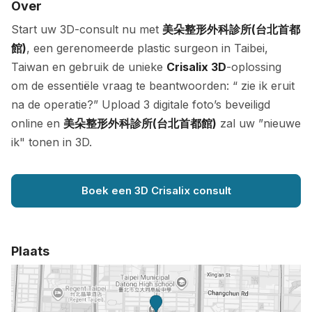
Over
Start uw 3D-consult nu met
美朵整形外科診所(台北首都
館)
, een gerenomeerde plastic surgeon in Taibei,
Taiwan en gebruik de unieke
Crisalix 3D
-oplossing
om de essentiële vraag te beantwoorden: “ zie ik eruit
na de operatie?” Upload 3 digitale foto’s beveiligd
online en
美朵整形外科診所(台北首都館)
zal uw ”nieuwe
ik" tonen in 3D.
Boek een 3D Crisalix consult
Plaats