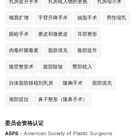
乳房提升手术
乳房植入物的更换
乳房缩小术
嘴唇扩增
手臂升降手术
抽脂手术
男性缩乳
眼睑手术
磨皮和微磨皮
耳部整形
肉毒杆菌毒素
脂肪填充
脸部提升
腹壁整形术
腹部除皱
臀部植入
自体脂肪移植到乳房
隆胸手术
面部填充
颈部提拉
鼻子整形（隆鼻手术）
委员会资格认证
ASPS
- American Society of Plastic Surgeons