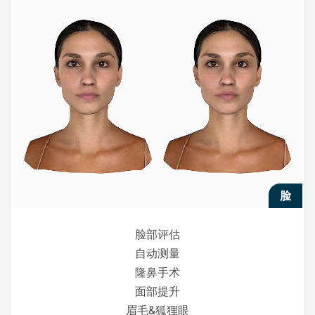
脸
脸部评估
自动测量
隆鼻手术
面部提升
眉毛&狐狸眼