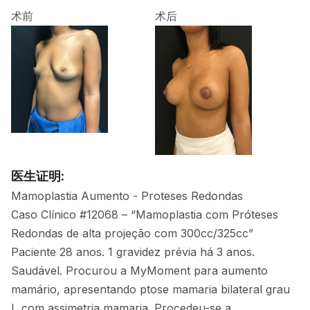
术前
术后
医生证明:
Mamoplastia Aumento - Proteses Redondas
Caso Clínico #12068 – “Mamoplastia com Próteses
Redondas de alta projeção com 300cc/325cc”
Paciente 28 anos. 1 gravidez prévia há 3 anos.
Saudável. Procurou a MyMoment para aumento
mamário, apresentando ptose mamaria bilateral grau
I, com assimetria mamaria. Procedeu-se a