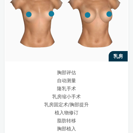
乳房
胸部评估
自动测量
隆乳手术
乳房缩小手术
乳房固定术/胸部提升
植入物修订
脂肪转移
胸部植入