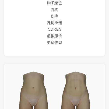
IMF定位
乳沟
伤疤
乳房重建
5D动态
虚拟服饰
更多信息