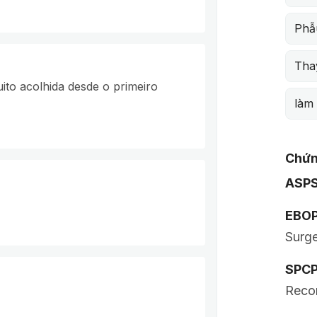
Phẫ
Thay
ito acolhida desde o primeiro
làm
Chứn
ASP
EBO
Surg
SPC
Recon