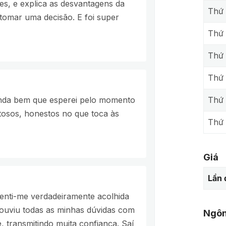
es, e explica as desvantagens da
Thứ 
tomar uma decisão. E foi super
Thứ
Thứ 
Thứ
Thứ 
ainda bem que esperei pelo momento
tosos, honestos no que toca às
Thứ
Giá
Lần 
senti-me verdadeiramente acolhida
 ouviu todas as minhas dúvidas com
Ngôn
, transmitindo muita confiança. Saí