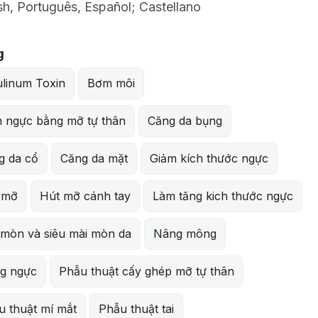
sh, Português, Español; Castellano
g
ulinum Toxin
Bơm môi
 ngực bằng mỡ tự thân
Căng da bụng
g da cổ
Căng da mặt
Giảm kích thước ngực
 mỡ
Hút mỡ cánh tay
Làm tăng kich thước ngực
 mòn và siêu mài mòn da
Nâng mông
g ngực
Phẫu thuật cấy ghép mỡ tự thân
u thuật mí mắt
Phẫu thuật tai