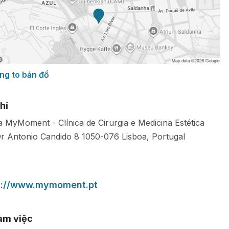
ng to bản đồ
hỉ
ca MyMoment - Clínica de Cirurgia e Medicina Estética
r Antonio Candido 8
1050-076
Lisboa
,
Portugal
s://www.mymoment.pt
làm việc