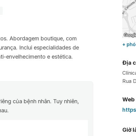
s
eitos. Abordagem boutique, com
+ phó
urança. Inclui especialidades de
nti-envelhecimento e estética.
Địa c
Clíni
Rua D
Web
riêng của bệnh nhân. Tuy nhiên,
http
hau.
Giờ 