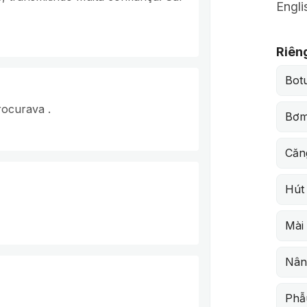
Engli
Riên
Bot
rocurava .
Bơm
Căn
Hút
Mài
Nân
Phẫ