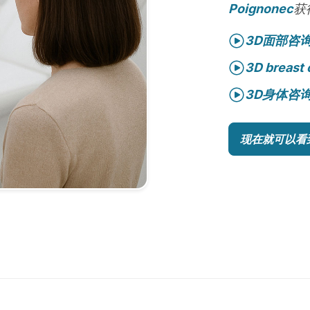
Poignonec
获
3D面部咨
3D breast 
3D身体咨
现在就可以看