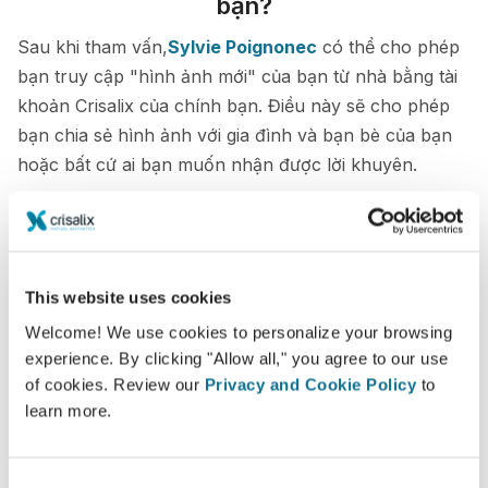
bạn?
Sau khi tham vấn,
Sylvie Poignonec
có thể cho phép
bạn truy cập "hình ảnh mới" của bạn từ nhà bằng tài
khoản Crisalix của chính bạn. Điều này sẽ cho phép
bạn chia sẻ hình ảnh với gia đình và bạn bè của bạn
hoặc bất cứ ai bạn muốn nhận được lời khuyên.
Xem hình ảnh mới của bạn
This website uses cookies
Welcome! We use cookies to personalize your browsing
experience. By clicking "Allow all," you agree to our use
Dễ dàng và an toàn
of cookies. Review our
Privacy and Cookie Policy
to
learn more.
Crisalix cam kết bảo vệ quyền riêng tư của bạn
mọi lúc. Máy chủ của chúng tôi được mã hóa
đầy đủ: thông tin của bạn vẫn an toàn và riêng