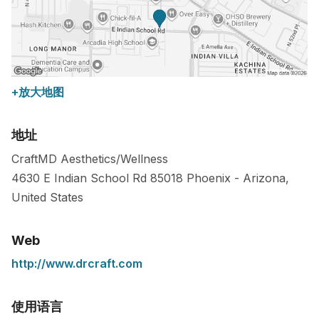
+放大地图
地址
CraftMD Aesthetics/Wellness
4630 E Indian School Rd
85018
Phoenix
-
Arizona
,
United States
Web
http://www.drcraft.com
使用语言