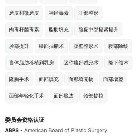
磨皮和微磨皮
神经毒素
耳部整形
肉毒杆菌毒素
脂肪填充
脸庞中部提紧提升
脸部提升
腰部抽脂术
腹壁整形术
腹部除皱
自体脂肪移植到乳房
迷你腹部成形术
隆下颌术
隆胸手术
面部填充
面部填充物
面部增塑
面部年轻化手术
面部脱皮
颈部提拉
委员会资格认证
ABPS
- American Board of Plastic Surgery