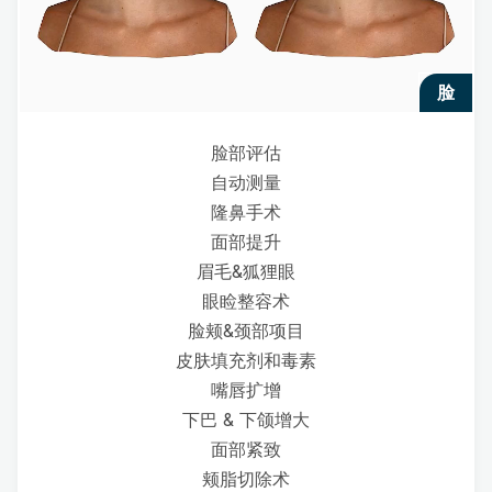
脸
脸部评估
自动测量
隆鼻手术
面部提升
眉毛&狐狸眼
眼睑整容术
脸颊&颈部项目
皮肤填充剂和毒素
嘴唇扩增
下巴 & 下颌增大
面部紧致
颊脂切除术