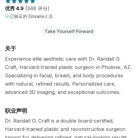
优秀 4.9
(348 评分)
已验证的 Crisalix人员
Take Yourself Forward
关于
Experience elite aesthetic care with Dr. Randall O.
Craft, Harvard-trained plastic surgeon in Phoenix, AZ.
Specializing in facial, breast, and body procedures
with natural, refined results. Personalized care,
advanced 3D imaging, and exceptional outcomes.
职业声明
Dr. Randall O. Craft is a double board-certified,
Harvard-trained plastic and reconstructive surgeon
known for delivering refined, natural-looking results.