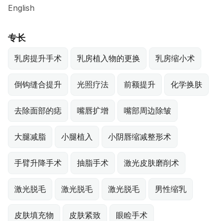
English
专长
乳房提升手术
乳房植入物的更换
乳房缩小术
倒钩缝合提升
光照疗法
前额提升
化学换肤
去除面部的痣
嘴唇扩增
嘴部周边除皱
大腿减脂
小腿植入
小阴唇缩减整形术
手臂升降手术
抽脂手术
激光皮肤磨削术
激光脱毛
激光脱毛
激光脱毛
男性缩乳
皮肤填充物
皮肤紧致
眼睑手术