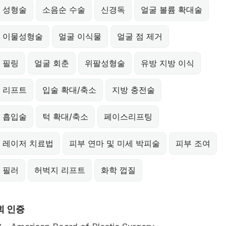
 성형술
소음순 수술
신경독
얼굴 볼륨 확대술
 이물성형술
얼굴 이식물
얼굴 점 제거
 필링
얼굴 회춘
위팔성형술
유방 지방 이식
 리프트
입술 확대/축소
지방 충전술
 흡입술
턱 확대/축소
페이스리프팅
 레이저 치료법
피부 연마 및 미세 박피술
피부 조여
 필러
허벅지 리프트
화학 껍질
회 인증