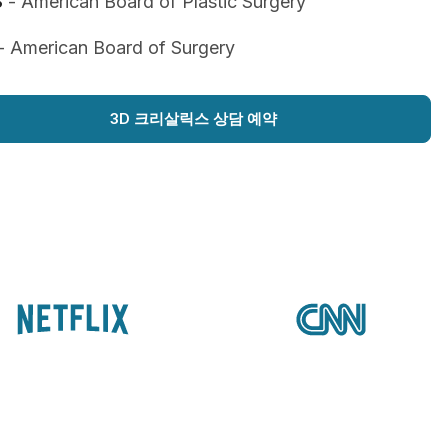
S
- American Board of Plastic Surgery
- American Board of Surgery
3D 크리살릭스 상담 예약