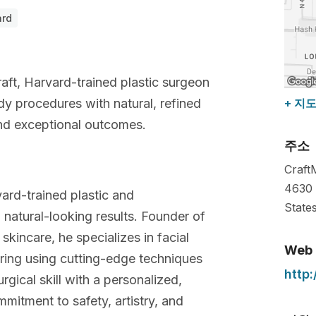
ard
raft, Harvard-trained plastic surgeon
ody procedures with natural, refined
+ 지
and exceptional outcomes.
주소
Craft
4630 
vard-trained plastic and
State
 natural-looking results. Founder of
kincare, he specializes in facial
Web
ring using cutting-edge techniques
http
rgical skill with a personalized,
mitment to safety, artistry, and