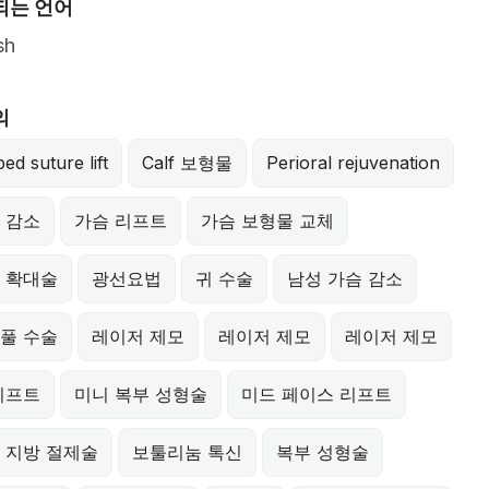
되는 언어
sh
의
ed suture lift
Calf 보형물
Perioral rejuvenation
 감소
가슴 리프트
가슴 보형물 교체
 확대술
광선요법
귀 수술
남성 가슴 감소
풀 수술
레이저 제모
레이저 제모
레이저 제모
리프트
미니 복부 성형술
미드 페이스 리프트
 지방 절제술
보툴리눔 톡신
복부 성형술