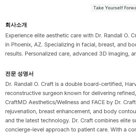
Take Yourself Forw
회사소개
Experience elite aesthetic care with Dr. Randall O. C
in Phoenix, AZ. Specializing in facial, breast, and b
results. Personalized care, advanced 3D imaging, 
전문 성명서
Dr. Randall O. Craft is a double board-certified, Har
reconstructive surgeon known for delivering refined,
CraftMD Aesthetics/Wellness and FACE by Dr. Craft s
rejuvenation, breast enhancement, and body contou
and the latest technology. Dr. Craft combines elite su
concierge-level approach to patient care. With a com