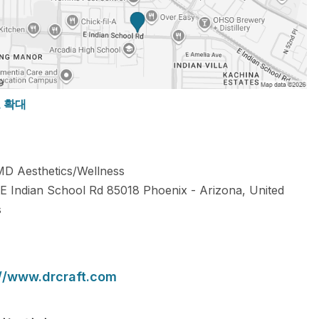
도 확대
MD Aesthetics/Wellness
E Indian School Rd
85018
Phoenix
-
Arizona
,
United
s
://www.drcraft.com