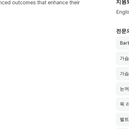
지원
lanced outcomes that enhance their
Engli
전문
Barb
가슴
가슴
눈꺼
목 
벨트