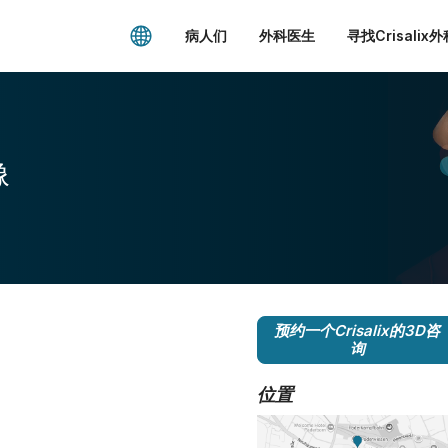
病人们
外科医生
寻找Crisalix
像
预约一个Crisalix的3D咨
询
位置