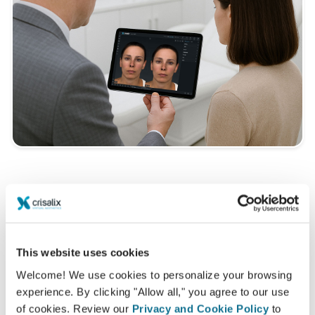
Wie verläuft ein typisches 3D-
Beratungsgespräch?
Im Rahmen Ihres nächsten Termins werden Sie
This website uses cookies
endlich Ihr neues Ich kennenlernen.
Dr. Dr. med.
Rene Föste
steht Ihnen selbstverständlich bei allen
Welcome! We use cookies to personalize your browsing
experience. By clicking "Allow all," you agree to our use
Bedenken beratend zur Seite.
of cookies. Review our
Privacy and Cookie Policy
to