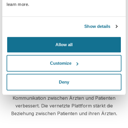
3D Gesicht-Beratung
learn more.
3D Brust-Beratung
Show details
Lernen Sie Ihr neues Ich kennen!
Allow all
Customize
Verbesserte Patientenbetreuung
Deny
Crisalix ist ein innovatives Hilfsmittel, das die
Kommunikation zwischen Ärzten und Patienten
verbessert. Die vernetzte Plattform stärkt die
Beziehung zwischen Patienten und ihren Ärzten.