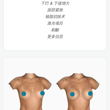
下巴 & 下颌增大
面部紧致
颊脂切除术
激光项目
刷酸
更多信息