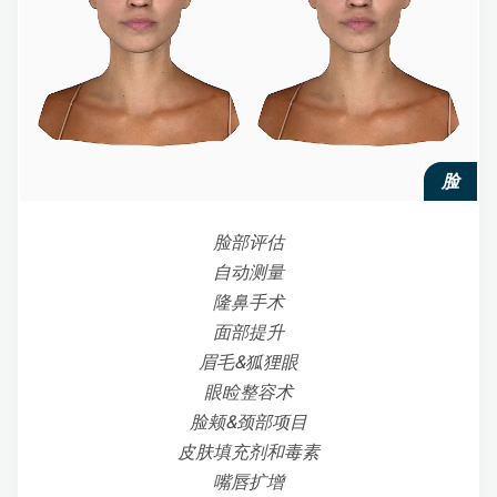
脸
脸部评估
自动测量
隆鼻手术
面部提升
眉毛&狐狸眼
眼睑整容术
脸颊&颈部项目
皮肤填充剂和毒素
嘴唇扩增