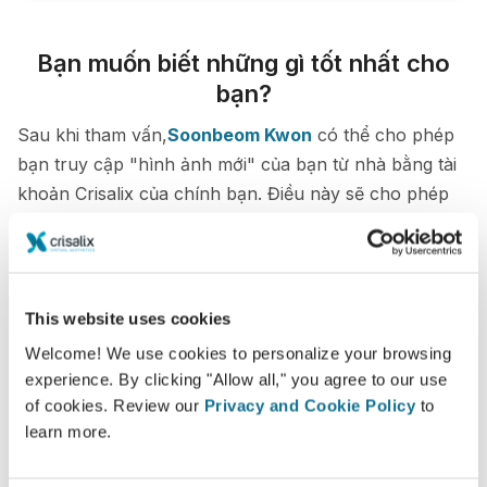
Bạn muốn biết những gì tốt nhất cho
bạn?
Sau khi tham vấn,
Soonbeom Kwon
có thể cho phép
bạn truy cập "hình ảnh mới" của bạn từ nhà bằng tài
khoản Crisalix của chính bạn. Điều này sẽ cho phép
bạn chia sẻ hình ảnh với gia đình và bạn bè của bạn
hoặc bất cứ ai bạn muốn nhận được lời khuyên.
Xem hình ảnh mới của bạn
This website uses cookies
Welcome! We use cookies to personalize your browsing
experience. By clicking "Allow all," you agree to our use
of cookies. Review our
Privacy and Cookie Policy
to
learn more.
Dễ dàng và an toàn