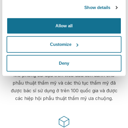
Crisalix cam kết bảo vệ quyền riêng tư của bạn
Show details
mọi lúc. Máy chủ của chúng tôi được mã hóa
đầy đủ: thông tin của bạn vẫn an toàn và riêng
Allow all
tư.
Customize
Deny
Công nghệ cao
Mô phỏng 3D dựa trên web đầu tiên dành cho
phẫu thuật thẩm mỹ và các thủ tục thẩm mỹ đã
được bác sĩ sử dụng ở trên 100 quốc gia và được
các hiệp hội phẫu thuật thẩm mỹ ưa chuộng.