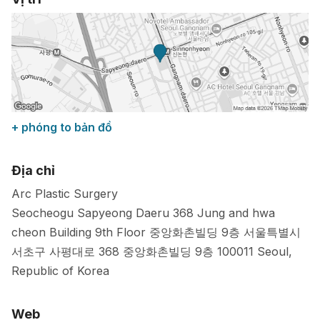
+ phóng to bản đồ
Địa chỉ
Arc Plastic Surgery
Seocheogu Sapyeong Daeru 368 Jung and hwa
cheon Building 9th Floor 중앙화촌빌딩 9층 서울특별시
서초구 사평대로 368 중앙화촌빌딩 9층
100011
Seoul
,
Republic of Korea
Web