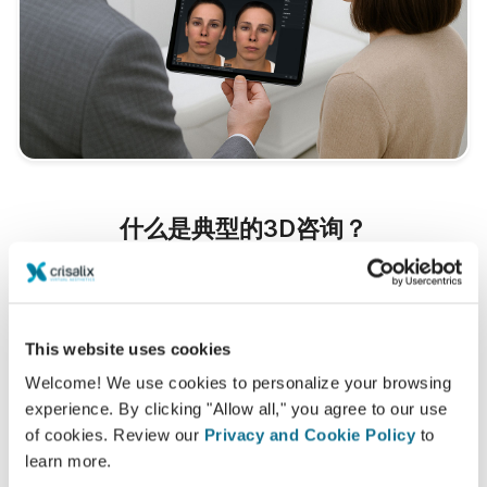
什么是典型的3D咨询？
在您下一次的预约，您将能够查看崭新的自己，同时可从
DeLuca Plastic Surgery
获得宝贵的建议。
3D面部咨询
This website uses cookies
3D breast consultation
Welcome! We use cookies to personalize your browsing
experience. By clicking "Allow all," you agree to our use
3D身体咨询
of cookies. Review our
Privacy and Cookie Policy
to
learn more.