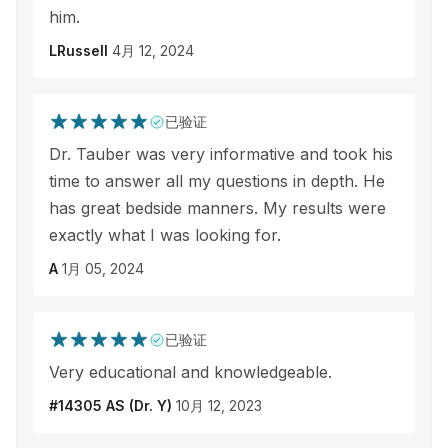
him.
LRussell
4月 12, 2024
已验证
Dr. Tauber was very informative and took his
time to answer all my questions in depth. He
has great bedside manners. My results were
exactly what I was looking for.
A
1月 05, 2024
已验证
Very educational and knowledgeable.
#14305 AS (Dr. Y)
10月 12, 2023