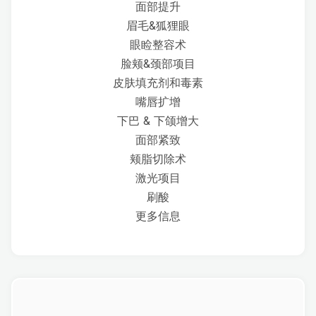
面部提升
眉毛&狐狸眼
眼睑整容术
脸颊&颈部项目
皮肤填充剂和毒素
嘴唇扩增
下巴 & 下颌增大
面部紧致
颊脂切除术
激光项目
刷酸
更多信息