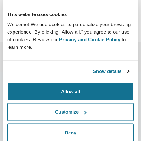
This website uses cookies
Welcome! We use cookies to personalize your browsing
experience. By clicking "Allow all," you agree to our use
of cookies. Review our
Privacy and Cookie Policy
to
learn more.
Show details
Allow all
公司
外科医生
关于我们
外科医生之家
Customize
职业
3D业务经理
Deny
新闻
外科医生套餐