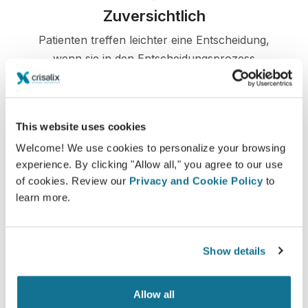
Zuversichtlich
Patienten treffen leichter eine Entscheidung,
wenn sie in den Entscheidungsprozess
miteinbezogen werden.
This website uses cookies
Welcome! We use cookies to personalize your browsing
Zufrieden
experience. By clicking "Allow all," you agree to our use
of cookies. Review our
Privacy and Cookie Policy
to
100% der Frauen gaben an, entweder zufrieden
learn more.
oder sehr zufrieden mit dem Ergebnis ihrer
Operation zu sein, nachdem sie vor dem Eingriff
eine Crisalix 3D-Simulation gesehen hatten.*
Show details
*Online-Befragung von Brustvergrößerungspatientinnen, die
Allow all