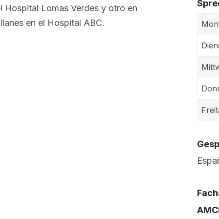
Spre
el Hospital Lomas Verdes y otro en
lanes en el Hospital ABC.
Mon
Dien
Mitt
Donn
Frei
Gesp
Españ
Fach
AMC