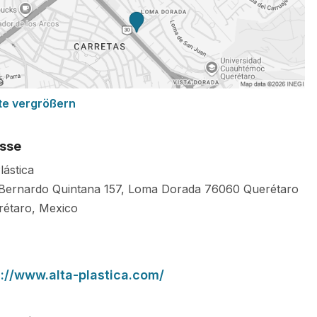
te vergrößern
sse
lástica
 Bernardo Quintana 157, Loma Dorada
76060
Querétaro
rétaro
,
Mexico
s://www.alta-plastica.com/