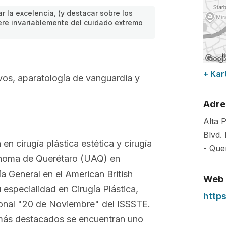
 la excelencia, (y destacar sobre los
ere invariablemente del cuidado extremo
+ Kar
tivos, aparatología de vanguardia y
Adre
Alta P
Blvd.
en cirugía plástica estética y cirugía
-
Que
tónoma de Querétaro (UAQ) en
a General en el American British
Web
especialidad en Cirugía Plástica,
http
ional "20 de Noviembre" del ISSSTE.
 más destacados se encuentran uno