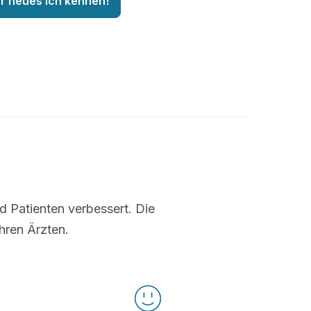
hr neues Ich kennen!
nd Patienten verbessert. Die
hren Ärzten.