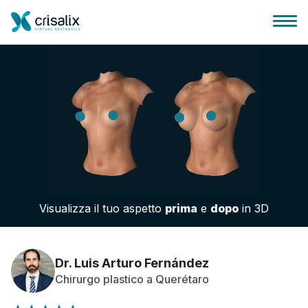
Accesso chirurghi
Piattaforma Business 3D
Visualizza il tuo aspetto
prima
e
dopo
in 3D
Piani
Recensioni dei pazienti
Dr. Luis Arturo Fernández
Chirurgo plastico a Querétaro