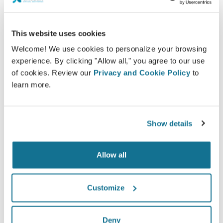
Crisalix ist ein innovatives Hilfsmittel, das die
Kommunikation zwischen Ärzten und Patienten
verbessert. Die vernetzte Plattform stärkt die
This website uses cookies
Beziehung zwischen Patienten und ihren Ärzten.
Welcome! We use cookies to personalize your browsing
experience. By clicking "Allow all," you agree to our use
of cookies. Review our
Privacy and Cookie Policy
to
learn more.
Informiert
Show details
Mithilfe von Crisalix kann Patienten das mögliche
Ergebnis ihres gewünschten Eingriffes anhand
Allow all
einer dreidimensionalen Simulation ihres Körpers
vor Augen geführt werden.
Customize
Deny