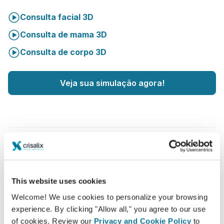
Consulta facial 3D
Consulta de mama 3D
Consulta de corpo 3D
Veja sua simulação agora!
Aumentar o cuidado com os pacientes
This website uses cookies
Crisalix é uma ferramenta inovadora que permite
Welcome! We use cookies to personalize your browsing
melhorar a comunicação entre médicos e pacientes. A
experience. By clicking "Allow all," you agree to our use
plataforma de interconexão reforça a relação entre
of cookies. Review our
Privacy and Cookie Policy
to