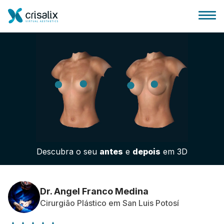
Página inicial para cirurgiões
Plataforma 3D de business
Descubra o seu
antes
e
depois
em 3D
Planos
Avaliações dos pacientes
Dr. Angel Franco Medina
Cirurgião Plástico em San Luis Potosí