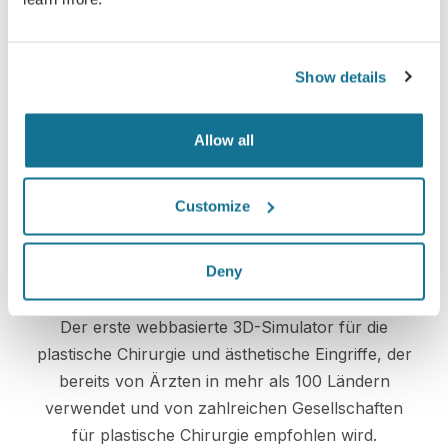
Einfach und sicher
Crisalix hat sich dazu verpflichtet, Ihre
Show details
Privatsphäre zu jeder Zeit zu schützen. Unsere
Server sind allesamt vollständig verschlüsselt,
wodurch die Sicherheit und der Schutz Ihrer
Allow all
Daten garantiert werden.
Customize
Deny
Spitzentechnologie
Der erste webbasierte 3D-Simulator für die
plastische Chirurgie und ästhetische Eingriffe, der
bereits von Ärzten in mehr als 100 Ländern
verwendet und von zahlreichen Gesellschaften
für plastische Chirurgie empfohlen wird.