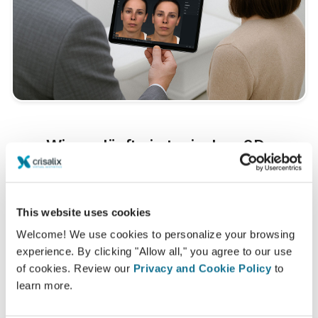
Wie verläuft ein typisches 3D-
Beratungsgespräch?
Im Rahmen Ihres nächsten Termins werden Sie
endlich Ihr neues Ich kennenlernen.
Dr. Carlos Luis
This website uses cookies
Acosta Behrends
steht Ihnen selbstverständlich bei
Welcome! We use cookies to personalize your browsing
allen Bedenken beratend zur Seite.
experience. By clicking "Allow all," you agree to our use
of cookies. Review our
Privacy and Cookie Policy
to
3D Gesicht-Beratung
learn more.