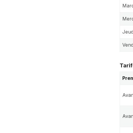
Mard
Merc
Jeud
Vend
Tarif
Prem
Avan
Avan