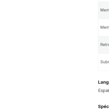
Memb
Memb
Retr
Subm
Lang
Españ
Spéci