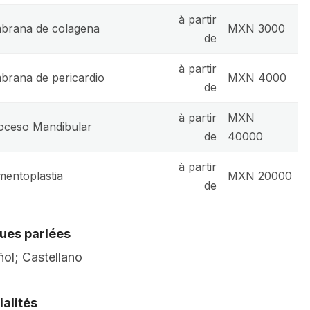
à partir
rana de colagena
MXN 3000
de
à partir
rana de pericardio
MXN 4000
de
à partir
MXN
oceso Mandibular
de
40000
à partir
entoplastia
MXN 20000
de
ues parlées
ol; Castellano
alités