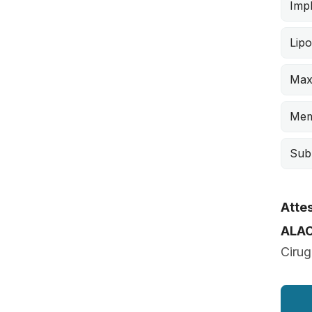
Impl
Lip
Max
Mem
Sub
Attes
ALAC
Cirug