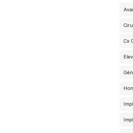
Ava
Ciru
Cx 
Elev
Géni
Hon
Imp
Imp