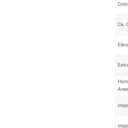
Colo
Cx. 
Elev
Extr
Hono
Anes
Impl
Impl