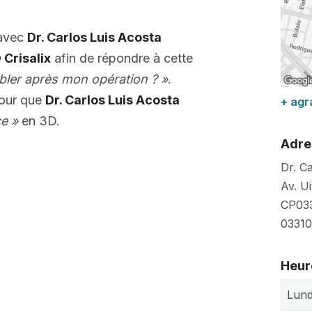
 avec
Dr. Carlos Luis Acosta
 Crisalix
afin de répondre à cette
bler après mon opération ? »
.
pour que
Dr. Carlos Luis Acosta
+ agr
e »
en 3D.
Adre
Dr. C
Av. U
CP033
03310
Heur
Lund