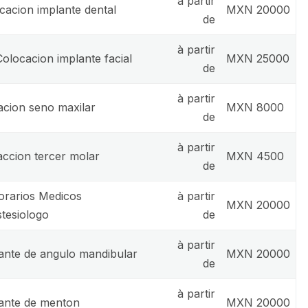
à partir
cacion implante dental
MXN 20000
de
à partir
Colocacion implante facial
MXN 25000
de
à partir
acion seno maxilar
MXN 8000
de
à partir
accion tercer molar
MXN 4500
de
rarios Medicos
à partir
MXN 20000
tesiologo
de
à partir
ante de angulo mandibular
MXN 20000
de
à partir
ante de menton
MXN 20000