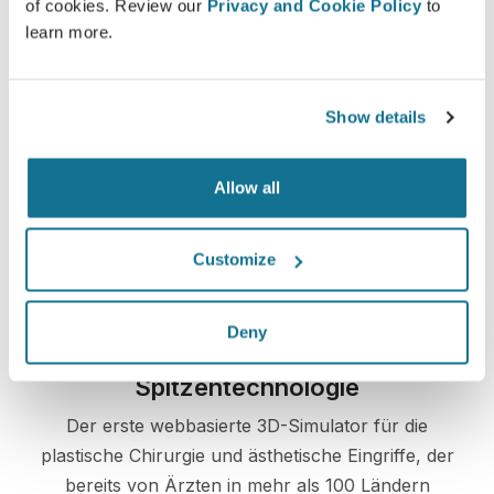
of cookies. Review our
Privacy and Cookie Policy
to
learn more.
Einfach und sicher
Show details
Crisalix hat sich dazu verpflichtet, Ihre
Privatsphäre zu jeder Zeit zu schützen. Unsere
Allow all
Server sind allesamt vollständig verschlüsselt,
wodurch die Sicherheit und der Schutz Ihrer
Daten garantiert werden.
Customize
Deny
Spitzentechnologie
Der erste webbasierte 3D-Simulator für die
plastische Chirurgie und ästhetische Eingriffe, der
bereits von Ärzten in mehr als 100 Ländern