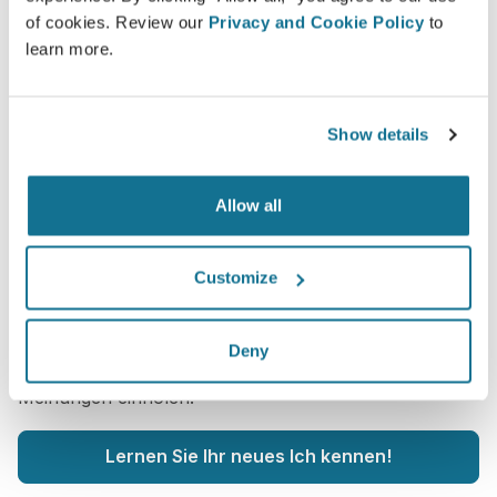
of cookies. Review our
Privacy and Cookie Policy
to
learn more.
Show details
Sie möchten wissen, was Ihnen steht?
Allow all
Nach dem Beratungsgespräch lässt Sie
AESTHETIC-
EDER, Dr. med. Maximilian Eder
Ihr neues Ich
möglicherweise bequem von Zuhause aus über Ihr
Customize
eigenes Crisalix-Konto begutachten. So können Sie
Freunde und Familie an Ihrem potentiellen neuen
Deny
Erscheinungsbild teilhaben lassen und zweite
Meinungen einholen.
Lernen Sie Ihr neues Ich kennen!