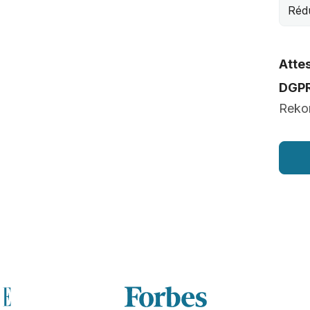
Rédu
Attes
DGP
Rekon