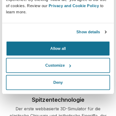
of cookies. Review our
Privacy and Cookie Policy
to
learn more.
Einfach und sicher
Show details
Crisalix hat sich dazu verpflichtet, Ihre
Privatsphäre zu jeder Zeit zu schützen. Unsere
Allow all
Server sind allesamt vollständig verschlüsselt,
wodurch die Sicherheit und der Schutz Ihrer
Customize
Daten garantiert werden.
Deny
Spitzentechnologie
Der erste webbasierte 3D-Simulator für die
plastische Chirurgie und ästhetische Eingriffe, der