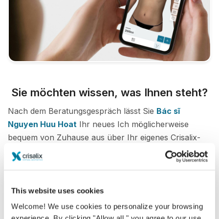
Sie möchten wissen, was Ihnen steht?
Nach dem Beratungsgespräch lässt Sie
Bác sĩ
Nguyen Huu Hoat
Ihr neues Ich möglicherweise
bequem von Zuhause aus über Ihr eigenes Crisalix-
Konto begutachten. So können Sie Freunde und
Familie an Ihrem potentiellen neuen Erscheinungsbild
teilhaben lassen und zweite Meinungen einholen.
This website uses cookies
Lernen Sie Ihr neues Ich kennen!
Welcome! We use cookies to personalize your browsing
experience. By clicking "Allow all," you agree to our use