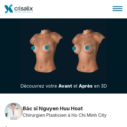
Accueil chirurgiens
Plateforme commerciale 3D
Découvrez votre
Avant
et
Après
en 3D
Forfait
Avis des patients
Bác sĩ Nguyen Huu Hoat
Chirurgien Plasticien à Ho Chi Minh City